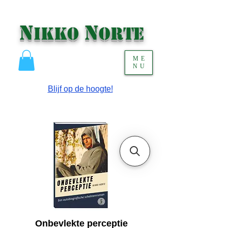
N
N
IKKO
ORTE
ME
NU
Blijf op de hoogte!
Onbevlekte perceptie