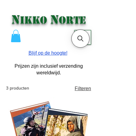
N
N
IKKO
ORTE
ME
NU
Blijf op de hoogte!
​Prijzen zijn inclusief verzending
wereldwijd.
3 producten
Filteren