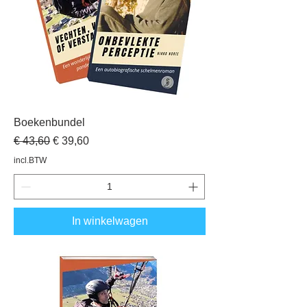
Boekenbundel
Normale prijs
Verkoopprijs
€ 43,60
€ 39,60
incl.BTW
In winkelwagen