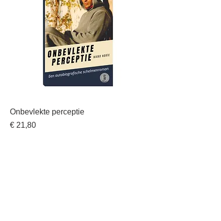
Onbevlekte perceptie
Prijs
€ 21,80
incl.BTW
In winkelwagen