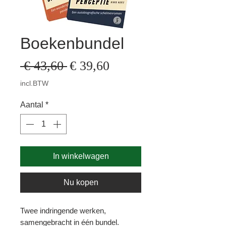
Boekenbundel
Verkoopprijs
Normale
 € 43,60 
€ 39,60
prijs
incl.BTW
Aantal
*
In winkelwagen
Nu kopen
Twee indringende werken,
samengebracht in één bundel.