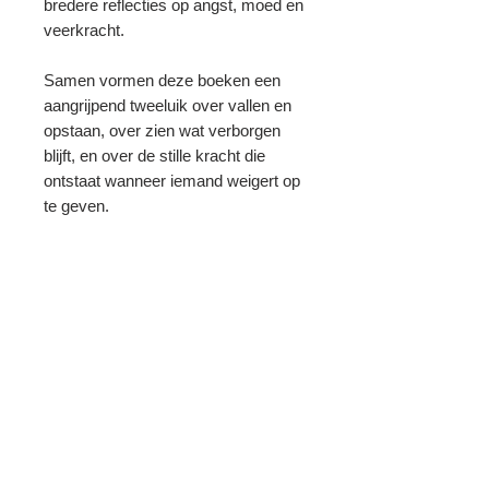
bredere reflecties op angst, moed en
veerkracht.
Samen vormen deze boeken een
aangrijpend tweeluik over vallen en
opstaan, over zien wat verborgen
blijft, en over de stille kracht die
ontstaat wanneer iemand weigert op
te geven.
​Prijzen zijn inclusief verzending
wereldwijd.
Home
info@nikkonorte.com