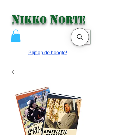
N
N
IKKO
ORTE
ME
NU
Blijf op de hoogte!