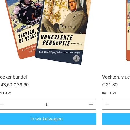
oekenbundel
Vechten, vluc
ormale prijs
Verkoopprijs
Prijs
 43,60
€ 39,60
€ 21,80
ncl.BTW
incl.BTW
In winkelwagen