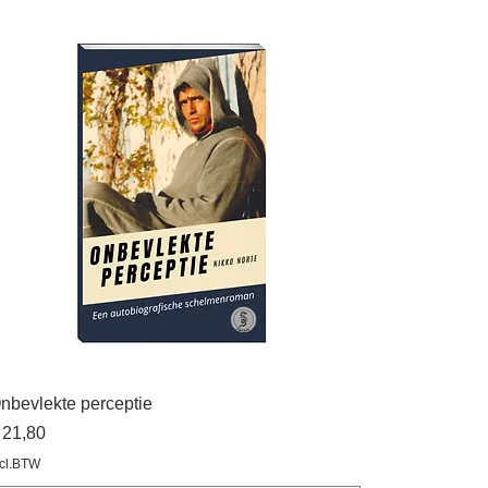
nbevlekte perceptie
rijs
 21,80
ncl.BTW