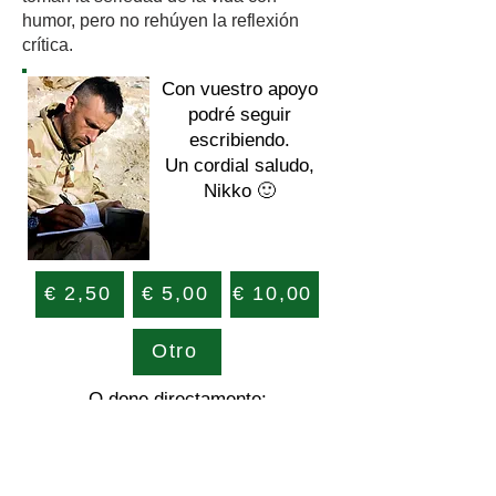
humor, pero no rehúyen la reflexión
crítica.
Con vuestro apoyo
podré seguir
escribiendo.
Un cordial saludo,
Nikko 🙂
€ 2,50
€ 5,00
€ 10,00
Otro
O done directamente:
ES9430580709052720066355
BIC/Swift: CCRIES2AXXX
a nombre de Nikko Norte