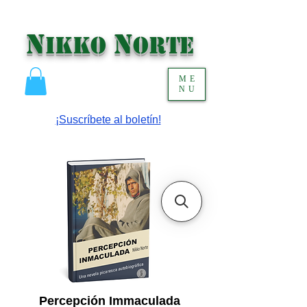
N
N
IKKO
ORTE
ME
NU
¡Suscríbete al boletín!
Percepción Immaculada